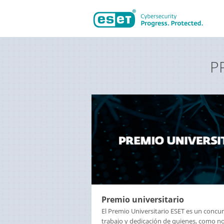
P
Premio universitario
El Premio Universitario ESET es un concu
trabajo y dedicación de quienes, como no