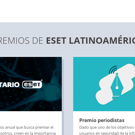
REMIOS DE
ESET LATINOAMÉRI
Premio periodistas
rso anual que busca premiar el
Dado que uno de los objetivos d
sotros, creen en la importancia
usuarios en seguridad de la in