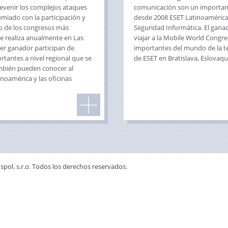
revenir los complejos ataques
comunicación son un important
emiado con la participación y
desde 2008 ESET Latinoamérica 
no de los congresos más
Seguridad Informática. El ganad
e realiza anualmente en Las
viajar a la Mobile World Congre
cer ganador participan de
importantes del mundo de la tec
tantes a nivel regional que se
de ESET en Bratislava, Eslovaqu
también pueden conocer al
noamérica y las oficinas
spol. s.r.o. Todos los derechos reservados.